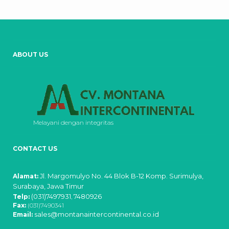
ABOUT US
Melayani dengan integritas
CONTACT US
Jl. Margomulyo No. 44 Blok B-12 Komp. Surimulya,
Alamat:
Surabaya, Jawa Timur
(031)7497931
7480926
Telp:
,
Fax:
(031)7490341
sales@montanaintercontinental.co.id
Email: