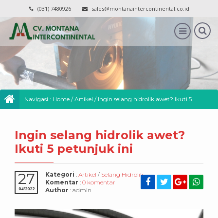
(031) 7480926
sales@montanaintercontinental.co.id
Navigasi :
Home
/
Artikel
/
Ingin selang hidrolik awet? Ikuti 5
petunjuk ini
Ingin selang hidrolik awet?
Ikuti 5 petunjuk ini
27
Kategori
:
Artikel
/
Selang Hidrolik
Komentar
:
0 komentar
04/2022
Author
: admin