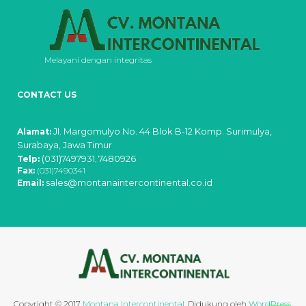
Melayani dengan integritas
CONTACT US
Jl. Margomulyo No. 44 Blok B-12 Komp. Surimulya,
Alamat:
Surabaya, Jawa Timur
(031)7497931
7480926
Telp:
,
Fax:
(031)7490341
sales@montanaintercontinental.co.id
Email:
Copyright © 2017
Montana Intercontinental
.
Didukung oleh
WordPress
.