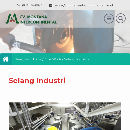
(031) 7480926
sales@montanaintercontinental.co.id
Navigasi :
Home
/
Our Work
/
Selang Industri
Selang Industri